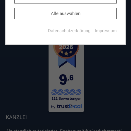
Funktion der Website erforderlich.
Alle auswählen
PHPSESSID
(Session)
Die sog. Session-ID ist ein zufällig ausgewählter
Datenschutzerklärung
Impressum
Schlüssel, der die Sessiondaten auf dem Server
eindeutig identifiziert. Dieser Schlüssel kann z.B.
über Cookies oder als Bestandteil der URL an ein
Folgescript übergeben werden, damit dieses die
Sessiondaten auf dem Server wiederfinden kann.
Laufzeit: Session
9
Anbieter: Diese Website
,6
Datenschutzerklärung
consent_manager
(Datenschutz Cookie)
111 Bewertungen
Speichert Ihre Cookie-Entscheidungen aus dieser
by
Cookie-Verwaltung.
KANZLEI
Laufzeit: 1 Jahr
Anbieter: Diese Website