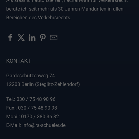
Als staatlich autorisierter „Fachanwalt für Verkehrsrecht“
Datenschutzerklärung
berate ich seit mehr als 30 Jahren Mandanten in allen
Bereichen des Verkehrsrechts.
Statistik
(1)
Statistik Cookies erfassen Informationen
anonym. Diese Informationen helfen uns zu
verstehen, wie unsere Besucher unsere Website
nutzen.
KONTAKT
_ga
(Google Tag Manager)
Gardeschützenweg 74
Speichert für jeden Besucher der Website eine
12203 Berlin (Steglitz-Zehlendorf)
anonyme ID. Anhand der ID können Seitenaufrufe
einem Besucher zugeordnet werden.
Tel.:
030 / 75 48 90 96
Laufzeit: 2 Jahre
Fax.: 030 / 75 48 90 98
Anbieter: Google
Mobil:
0170 / 380 36 32
Datenschutzerklärung
E-Mail:
info
@
ra-schueler.de
_gat
(Google Tag Manager)