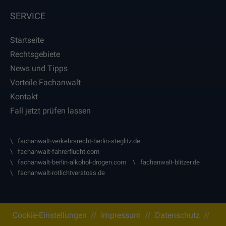
Verhindert, dass in zu schneller Folge Daten an
den Analytics Server übertragen werden.
SERVICE
Laufzeit: 1 Tag
Startseite
Anbieter: Google
Rechtsgebiete
Datenschutzerklärung
News und Tipps
_gid
(Google Tag Manager)
Vorteile Fachanwalt
Speichert für jeden Besucher der Website eine
Kontakt
anonyme ID. Anhand der ID können Seitenaufrufe
Fall jetzt prüfen lassen
einem Besucher zugeordnet werden.
Laufzeit: 1 Tag
fachanwalt-verkehrsrecht-berlin-steglitz.de
Anbieter: Google
fachanwalt-fahrerflucht.com
Datenschutzerklärung
fachanwalt-berlin-alkohol-drogen.com
fachanwalt-blitzer.de
fachanwalt-rotlichtverstoss.de
_gac_
(Google Tag Manager)
Wird verwendet um die Anforderungsrate
einzuschränken.
Cookie-Einstellungen
//
Impressum
//
Datenschutz
//
Laufzeit: 90 Tage