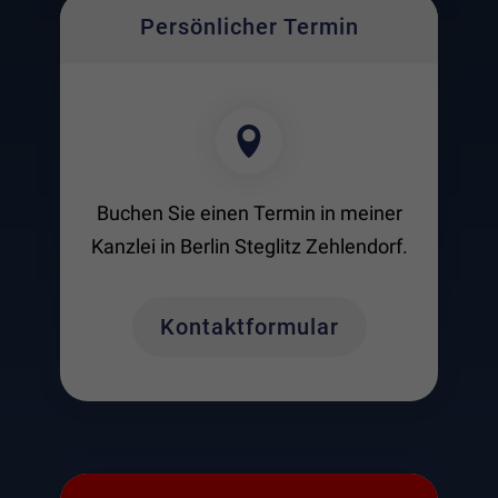
Persönlicher Termin
_ga
(Google Tag Manager)
Speichert für jeden Besucher der Website eine
anonyme ID. Anhand der ID können Seitenaufrufe
einem Besucher zugeordnet werden.
Laufzeit: 2 Jahre
Anbieter: Google
Buchen Sie einen Termin in meiner
Datenschutzerklärung
Kanzlei in Berlin Steglitz Zehlendorf.
_gat
(Google Tag Manager)
Verhindert, dass in zu schneller Folge Daten an
Kontaktformular
den Analytics Server übertragen werden.
Laufzeit: 1 Tag
Anbieter: Google
Datenschutzerklärung
_gid
(Google Tag Manager)