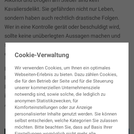
Kavaliersdelikt. Sie gefährden nicht nur Leben,
sondern haben auch rechtlich drastische Folgen.
Wer in eine Kontrolle gerät oder beschuldigt wird,
sollte keine unüberlegten Aussagen machen und
sofort einen Fachanwalt für Verkehrsrecht
einschalten.
Cookie-Verwaltung
Wir verwenden Cookies, um Ihnen ein optimales
Rechtsanwalt Oliver Schüler in Berlin bietet
Webseiten-Erlebnis zu bieten. Dazu zählen Cookies,
Mandanten kompetente Beratung, prüft die
die für den Betrieb der Seite und für die Steuerung
Erfolgschancen der Verteidigung und entwickelt
unserer kommerziellen Unternehmensziele
notwendig sind, sowie solche, die lediglich zu
individuelle Strategien – für den bestmöglichen
anonymen Statistikzwecken, für
Ausgang des Verfahrens.
Komforteinstellungen oder zur Anzeige
personalisierter Inhalte genutzt werden. Sie können
selbst entscheiden, welche Kategorien Sie zulassen
möchten. Bitte beachten Sie, dass auf Basis Ihrer
Einstellungen womöglich nicht mehr alle