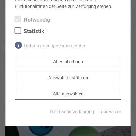
Funktionalitäten der Seite zur Verfügung stehen.
Notwendig
Statistik
Details anzeigen/ausblenden
Notwendig
(2)
Alles ablehnen
Notwendige Cookies ermöglichen grundlegende
Funktionen und sind für die einwandfreie
Auswahl bestätigen
Funktion der Website erforderlich.
Alle auswählen
PHPSESSID
(Session)
Die sog. Session-ID ist ein zufällig ausgewählter
Datenschutzerklärung
Impressum
Schlüssel, der die Sessiondaten auf dem Server
eindeutig identifiziert. Dieser Schlüssel kann z.B.
über Cookies oder als Bestandteil der URL an ein
Folgescript übergeben werden, damit dieses die